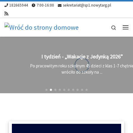
do
182665944
7:00-16:00
sekretariat@sp1.nowytarg.pl
treści
Skip to content
Search
Me
I tydzień - „Wakacje z Jedynką 2026”
Po pracowitym roku szkolnym 45 dzieci z klas 1-7 chętnie
wróciło do szkoły na ...